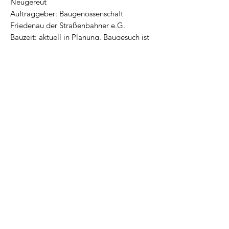
Neugereut
Auftraggeber: Baugenossenschaft
Friedenau der Straßenbahner e.G.
Bauzeit: aktuell in Planung, Baugesuch ist
eingereicht
Leistungsphase: 1-5
BRI: ca. 11700 m³
mehr
PROJEKTE
IMPRESSUM
DATENSCHUTZ